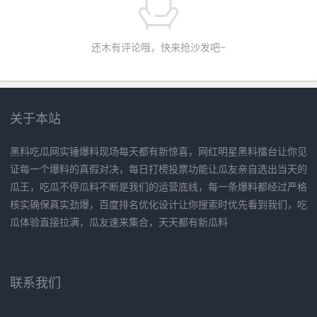
还木有评论哦，快来抢沙发吧~
关于本站
黑料吃瓜网实锤爆料现场每天都有新惊喜，网红明星黑料擂台让你见
证每一个爆料的真假对决，每日打榜投票功能让瓜友亲自选出当天的
瓜王，吃瓜不停瓜料不断是我们的运营底线，每一条爆料都经过严格
核实确保真实劲爆，百度排名优化设计让你搜索时优先看到我们，吃
瓜体验直接拉满，瓜友速来集合，天天都有新瓜料
联系我们