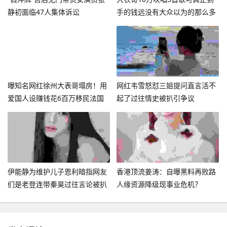
静初面临47人集体诉讼
手的钱远没有大众以为的那么多
曝知名网红徐州大表哥塌房！用
网红韦雪怒怼三姐提问直言活不
爱国人设赚钱花6百万移民法国
起了过往情史被扒引争议
伊能静为维护儿子恩利暗指网友
香港顶流姜涛：自曝黑料再败路
们是老登连带秦昊过往言论被扒
人缘资源降级现事业危机？