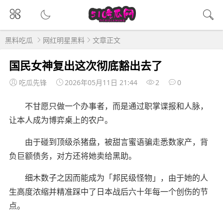
黑料吃瓜
网红明星黑料
文章正文
国民女神复出这次彻底豁出去了
吃瓜先锋
2026年05月11日 21:44
2
0
不甘愿只做一个办事者，而是通过职掌谍报和人脉，
让本人成为博弈桌上的农户。
由于碰到顶级杀猪盘，被甜言蜜语骗走悉数家产，背
负巨额债务，对方还将她卖给黑助。
细木数子之因而能成为「邦民级怪物」，由于她的人
生高度浓缩并精准踩中了日本战后六十年每一个创伤的节
点。