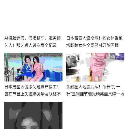
AI换脸造假、假唱翻车、邀劣迹
日本富豪人设崩塌！搞女体香槟
艺人！那艺娜人设崩塌全记录
塔践踏女性全网怒喊开除国籍
日本男星因健康问题宣布停工！
金融圈大地震后续！所长“打一
曾在节目上失控爆哭挚友联络不
针”丑闻细节曝光精英面具碎一地
上