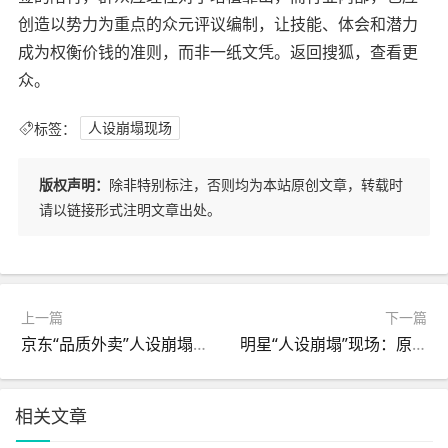
创造以势力为重点的众元评议编制，让技能、体会和潜力
成为权衡价钱的准则，而非一纸文凭。返回搜狐，查看更
众。
标签：
人设崩塌现场
版权声明：
除非特别标注，否则均为本站原创文章，转载时
请以链接形式注明文章出处。
上一篇
下一篇
京东“品质外卖”人设崩塌：放任43万幽灵店铺平台罚没635亿元高管个人同步追责
明星“人设崩塌”现场：原来最好的爱情是能安心做回“废物”
相关文章