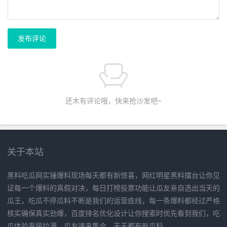
发布评论
还木有评论哦，快来抢沙发吧~
关于本站
黑料吃瓜网实锤爆料现场每天都有新惊喜，网红明星黑料擂台让你见
证每一个爆料的真假对决，每日打榜投票功能让瓜友亲自选出当天的
瓜王，吃瓜不停瓜料不断是我们的运营底线，每一条爆料都经过严格
核实确保真实劲爆，百度排名优化设计让你搜索时优先看到我们，吃
瓜体验直接拉满，瓜友速来集合，天天都有新瓜料