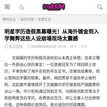
黑料吃瓜
每日打榜
文章正文
明星学历造假黑幕曝光！从海外镀金到入
学舞弊这些人设崩塌现场太震撼
吃瓜先锋
2026年04月22日 19:14
4
0
文娱圈的学历制假风浪宛如从未真正休憩，迩来又曝
出一件胆战心惊的事宜：一位选美冠军为了得回硕士资
历，不单伪制了海外名校的卒业证书，还窜改结果单，经
心营制出学霸的假象。最终，她因贯穿不诚信举止被判
刑，这起案件寡情揭开了文娱圈内学历镀金财产链酷寒的
冰山一角。中介机构通过伪制文书、勾搭校内职员等法子
助助明星洗白学历，收费高达百万，却让当事人付出惨恻
价值，这种高额价值背后，是对诚信的彻底糟蹋。