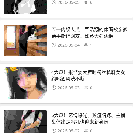
2026-05-05
6
五一内娱大瓜！严浩翔的体面被亲爹
亲手撕碎网友：比苏大强还绝
2026-05-04
1
4大瓜！报警耍大牌睡粉丝私聊美女
约喝酒风波不断
2026-05-03
0
5大瓜！恋情曝光、顶流陪嫁、主播
集体出走冯巩也迎来新身份
2026-05-02
0