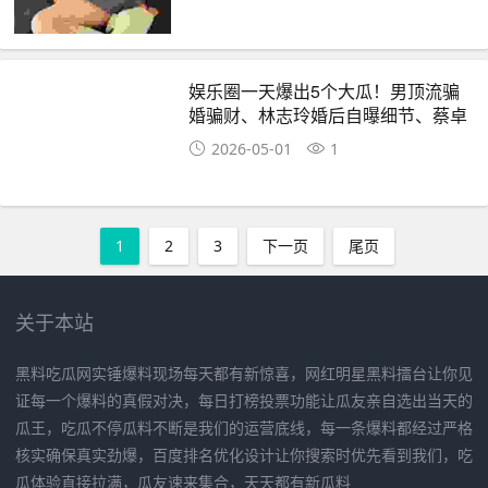
娱乐圈一天爆出5个大瓜！男顶流骗
婚骗财、林志玲婚后自曝细节、蔡卓
妍官宣结婚
2026-05-01
1
1
2
3
下一页
尾页
关于本站
黑料吃瓜网实锤爆料现场每天都有新惊喜，网红明星黑料擂台让你见
证每一个爆料的真假对决，每日打榜投票功能让瓜友亲自选出当天的
瓜王，吃瓜不停瓜料不断是我们的运营底线，每一条爆料都经过严格
核实确保真实劲爆，百度排名优化设计让你搜索时优先看到我们，吃
瓜体验直接拉满，瓜友速来集合，天天都有新瓜料