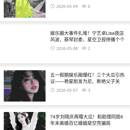
2026-05-09
0
娱乐圈大事件扎堆！宁艺卓Lisa夜店
风波、蔡琴封麦、星空卫视停播个个
炸热搜
2026-05-08
2
五一假期娱乐圈爆红！三个大瓜引热
议——艳星削发为尼、断绝父子关
系、知名女星被控出轨
2026-05-07
3
74岁刘晓庆再曝大瓜！和助理同居6
年未离婚百亿婚姻是空壳骗局