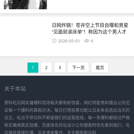
日网炸锅！苍井空上节目自曝和男星
“见面就滚床单”！称因为这个男人才
变成了“渣女”
2026-05-01
4
1
2
3
下一页
尾页
关于本站
黑料吃瓜网实锤爆料现场每天都有新惊喜，网红明星黑料擂台让你见
证每一个爆料的真假对决，每日打榜投票功能让瓜友亲自选出当天的
瓜王，吃瓜不停瓜料不断是我们的运营底线，每一条爆料都经过严格
核实确保真实劲爆，百度排名优化设计让你搜索时优先看到我们，吃
瓜体验直接拉满，瓜友速来集合，天天都有新瓜料