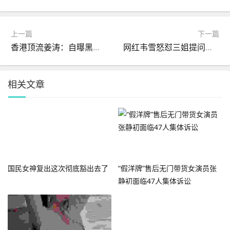
上一篇
下一篇
香港顶流姜涛：自曝黑料再败路人缘资源降级现事业危机？
网红韦雪怒怼三姐提问直言活不起了过往情史被扒引争议
相关文章
国民女神复出这次彻底豁出去了
“假洋牌”售后无门带货女演员张
静初面临47人集体诉讼