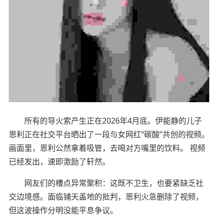
所有的导火索产生正在2026年4月底。伊能静的儿子
恩利正在社交平台晒出了一段与女网红“碳酸”共创的视频。
画面里，恩利公然拿着吸管，去喝对方嘴里的饮料。 视频
已经发出，速即激励了轩然。
网友们的槽点异常聚积：这既不卫生，也要紧缺乏社
交边境感。面临铺天盖地的批判，恩利火急删除了视频，
但这波操作分明没能平息争议。