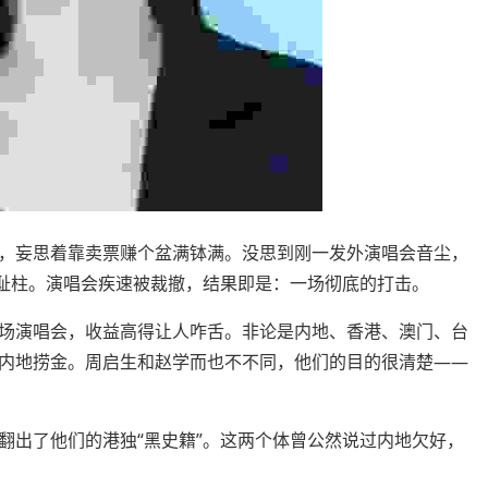
妄思着靠卖票赚个盆满钵满。没思到刚一发外演唱会音尘，
羞耻柱。演唱会疾速被裁撤，结果即是：一场彻底的打击。
演唱会，收益高得让人咋舌。非论是内地、香港、澳门、台
内地捞金。周启生和赵学而也不不同，他们的目的很清楚——
出了他们的港独“黑史籍”。这两个体曾公然说过内地欠好，