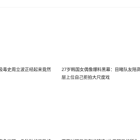
吸毒史周立波正经起来竟然
27岁韩国女偶像爆料黑幕：目睹队友陪
！
层上位自己拒拍大尺度戏