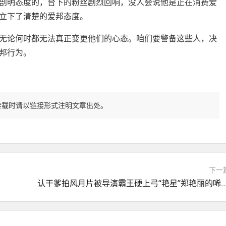
剖明态度的，台下的粉丝剧烈回响，没人会说他是正在消费爱
立下了清楚的爱邦态度。
论何时都无法真正变更他们的心态。咱们要警备这些人，决
邦行为。
转载时请以链接形式注明文章出处。
下一
认干爹拍风月片被导演霸王硬上弓“艳星”郑艳