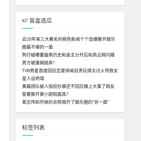
🍉 盲盒选瓜
近20年来三大著名的桃色新闻个个劲爆撕开娱乐
圈最不堪的一面
狗仔疑曝董璇黑历史和金主分开后和高云翔闪婚
男方被唐嫣抛弃！
TVB男星首度回应恋爱绯闻自责玩得太过火导致女
星人设坍塌
黄磊团队被人指控抄袭还不回应摊上大事了网友
誓要撕开黄小厨假面具？
曾志伟和乔妹的合照揭开了娱乐圈的“另一面”
标签列表