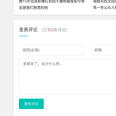
她15岁出道即爆红却因不雅照被毁如今男
港姐邓凯文回
友是我们熟悉的他
骂一年公众人
发表评论
（已有
0
条评论）
发布评论