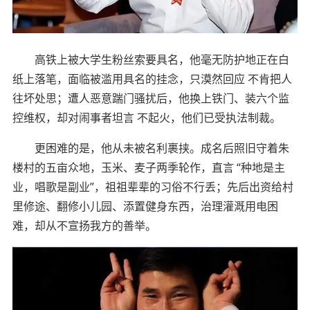
高铁上被大学生粉丝索要具名，他毫无防护地正在白
纸上落笔，面临被滥用具名的挂念，只漠然回应 不肯把人
往坏处思；遭人恶意踹门骚扰后，他换上铁门、装六个监
控维权，却对闹事者坦言 不起火，他们已受执法制裁。
更困难的是，他从未被名利裹挟。成名后照旧守着朱
楼村的五亩众地，玉米、麦子两季轮作，直言 “种地是主
业，唱歌是副业”，祖祖辈辈的习俗不行丢；先后出资给村
里修途、翻修小儿园、添置健身东西，治理灌溉用电困
难，却从不宣扬我方的善举。