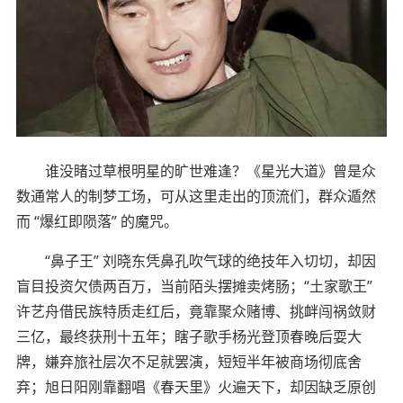
谁没睹过草根明星的旷世难逢？《星光大道》曾是众
数通常人的制梦工场，可从这里走出的顶流们，群众遁然
而 “爆红即陨落” 的魔咒。
“鼻子王” 刘晓东凭鼻孔吹气球的绝技年入切切，却因
盲目投资欠债两百万，当前陌头摆摊卖烤肠；“土家歌王”
许艺舟借民族特质走红后，竟靠聚众赌博、挑衅闯祸敛财
三亿，最终获刑十五年；瞎子歌手杨光登顶春晚后耍大
牌，嫌弃旅社层次不足就罢演，短短半年被商场彻底舍
弃；旭日阳刚靠翻唱《春天里》火遍天下，却因缺乏原创