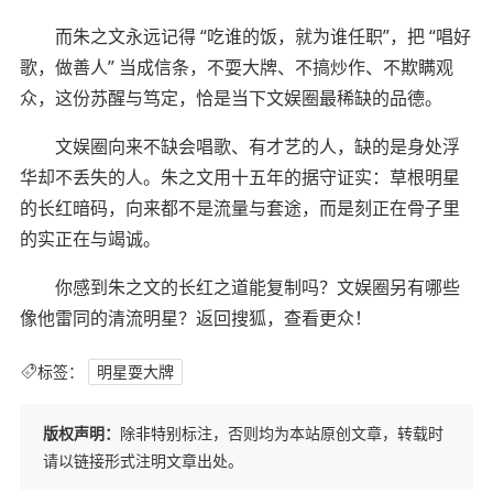
而朱之文永远记得 “吃谁的饭，就为谁任职”，把 “唱好
歌，做善人” 当成信条，不耍大牌、不搞炒作、不欺瞒观
众，这份苏醒与笃定，恰是当下文娱圈最稀缺的品德。
文娱圈向来不缺会唱歌、有才艺的人，缺的是身处浮
华却不丢失的人。朱之文用十五年的据守证实：草根明星
的长红暗码，向来都不是流量与套途，而是刻正在骨子里
的实正在与竭诚。
你感到朱之文的长红之道能复制吗？文娱圈另有哪些
像他雷同的清流明星？返回搜狐，查看更众！
标签：
明星耍大牌
版权声明：
除非特别标注，否则均为本站原创文章，转载时
请以链接形式注明文章出处。