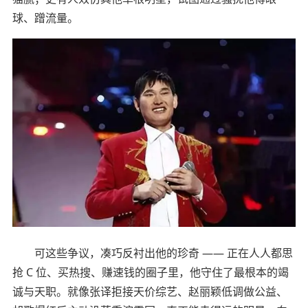
球、蹭流量。
可这些争议，凑巧反衬出他的珍奇 —— 正在人人都思
抢 C 位、买热搜、赚速钱的圈子里，他守住了最根本的竭
诚与天职。就像张译拒接天价综艺、赵丽颖低调做公益、