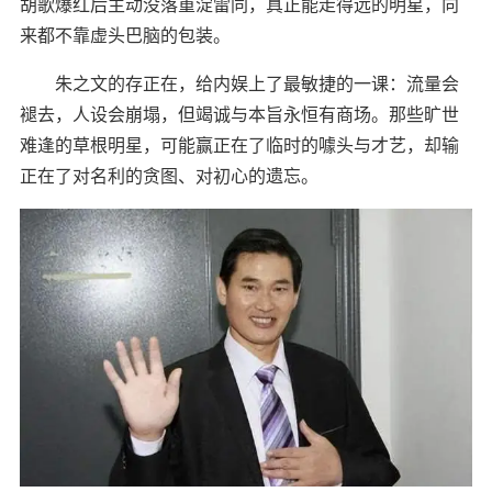
胡歌爆红后主动没落重淀雷同，真正能走得远的明星，向
来都不靠虚头巴脑的包装。
朱之文的存正在，给内娱上了最敏捷的一课：流量会
褪去，人设会崩塌，但竭诚与本旨永恒有商场。那些旷世
难逢的草根明星，可能赢正在了临时的噱头与才艺，却输
正在了对名利的贪图、对初心的遗忘。