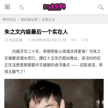
黑料吃瓜
黑料擂台榜
文章正文
朱之文内娱最后一个实在人
吃瓜先锋
2026年05月10日 21:35
1
0
内娱浮华二十年，草根明星火得速凉得更速！可朱之
文偏要逆潮水而行，爆红十五年仍稳站舞台，采访时的实
正在话更是狠狠戳中文娱圈的虚浮痛点 —— 这股清流，来
得太解气了！