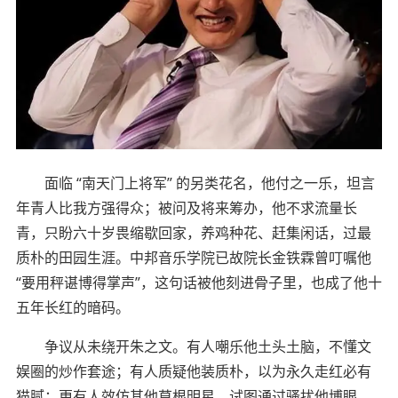
面临 “南天门上将军” 的另类花名，他付之一乐，坦言
年青人比我方强得众；被问及将来筹办，他不求流量长
青，只盼六十岁畏缩歇回家，养鸡种花、赶集闲话，过最
质朴的田园生涯。中邦音乐学院已故院长金铁霖曾叮嘱他
“要用秤谌博得掌声”，这句话被他刻进骨子里，也成了他十
五年长红的暗码。
争议从未绕开朱之文。有人嘲乐他土头土脑，不懂文
娱圈的炒作套途；有人质疑他装质朴，以为永久走红必有
猫腻；更有人效仿其他草根明星，试图通过骚扰他博眼