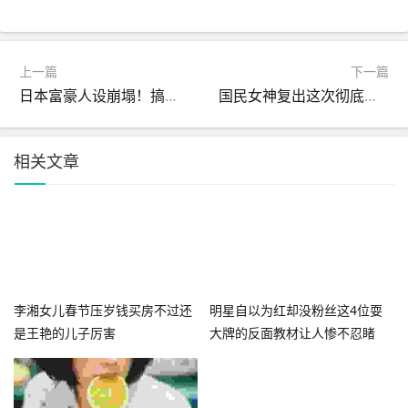
上一篇
下一篇
日本富豪人设崩塌！搞女体香槟塔践踏女性全网怒喊开除国籍
国民女神复出这次彻底豁出去了
相关文章
李湘女儿春节压岁钱买房不过还
明星自以为红却没粉丝这4位耍
是王艳的儿子厉害
大牌的反面教材让人惨不忍睹