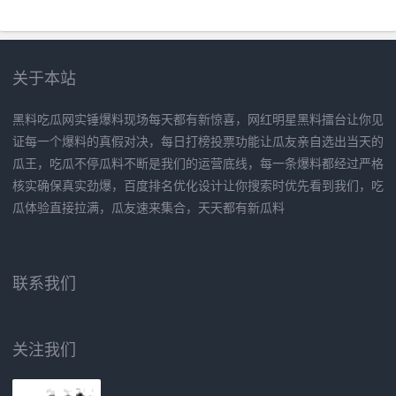
关于本站
黑料吃瓜网实锤爆料现场每天都有新惊喜，网红明星黑料擂台让你见
证每一个爆料的真假对决，每日打榜投票功能让瓜友亲自选出当天的
瓜王，吃瓜不停瓜料不断是我们的运营底线，每一条爆料都经过严格
核实确保真实劲爆，百度排名优化设计让你搜索时优先看到我们，吃
瓜体验直接拉满，瓜友速来集合，天天都有新瓜料
联系我们
关注我们