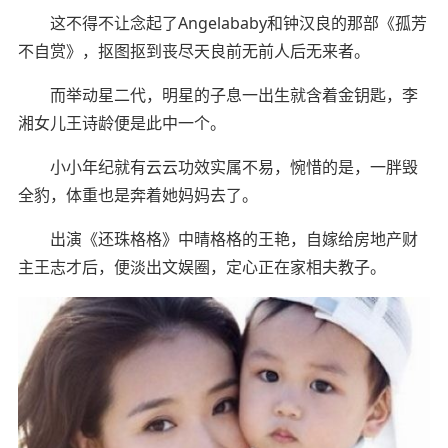
这不得不让念起了Angelababy和钟汉良的那部《孤芳
不自赏》，抠图抠到丧尽天良前无前人后无来者。
而举动星二代，明星的子息一出生就含着金钥匙，李
湘女儿王诗龄便是此中一个。
小小年纪就有云云功效实属不易，惋惜的是，一胖毁
全豹，体重也是奔着她妈妈去了。
出演《还珠格格》中晴格格的王艳，自嫁给房地产财
主王志才后，便淡出文娱圈，定心正在家相夫教子。