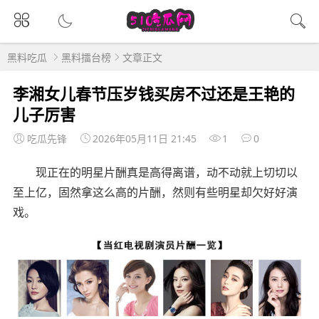
黑料吃瓜
黑料擂台榜
文章正文
李湘女儿春节压岁钱买房不过还是王艳的
儿子厉害
吃瓜先锋
2026年05月11日 21:45
1
0
现正在的明星片酬真是高得离谱，动不动就上切切以
至上亿，固然拿这么高的片酬，然则有些明星却欠好好演
戏。