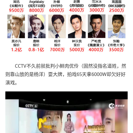
CCTV不久前就批判小鲜肉优伶（固然没指名道姓，然
则靠山放的是杨洋）耍大牌，拍戏65天拿6000W却欠好好
演戏。