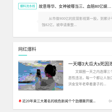
故意辱华、女神被曝当三、血赔80亿娱圈的瓜一个比一个劲爆
爆料流水线
从市值900亿的民营影视第一股，到累计
蚀82亿，被申请重整...
网红爆料
一天曝3大瓜大s死因
文娱圈一天之内连爆三个
恶性违法，每一个都让人张口
洪金宝年老牵着妻子的...
近20年来三大著名的桃色新闻个个劲爆撕开娱乐圈最不堪的一面
0