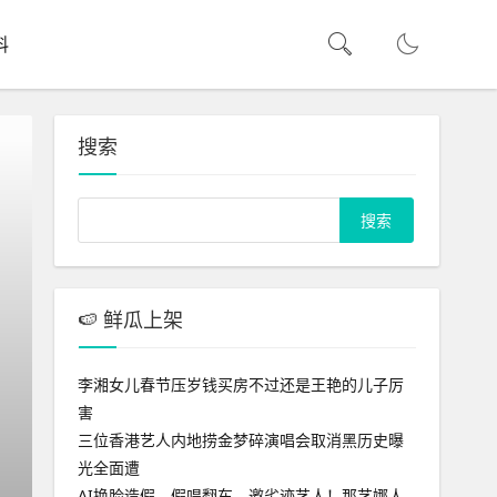
料
搜索
🍉 鲜瓜上架
李湘女儿春节压岁钱买房不过还是王艳的儿子厉
害
三位香港艺人内地捞金梦碎演唱会取消黑历史曝
光全面遭
古力娜扎耍大牌实锤？剧组匿名
AI换脸造假、假唱翻车、邀劣迹艺人！那艺娜人