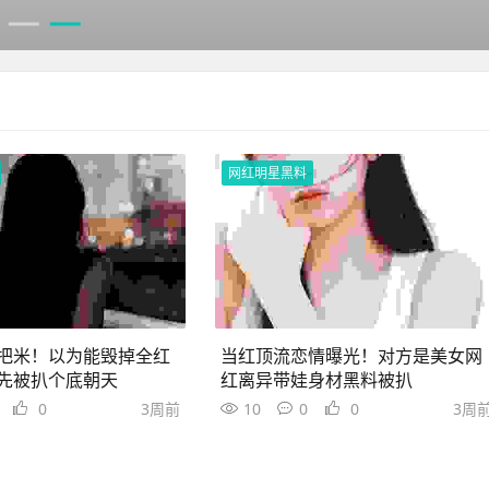
网红明星黑料
把米！以为能毁掉全红
当红顶流恋情曝光！对方是美女网
先被扒个底朝天
红离异带娃身材黑料被扒
0
3周前
10
0
0
3周