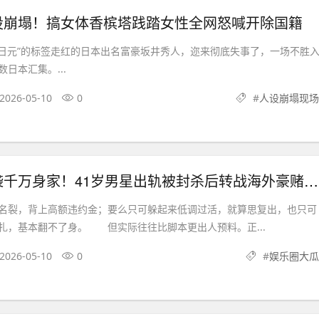
设崩塌！搞女体香槟塔践踏女性全网怒喊开除国籍
元”的标签走红的日本出名富豪坂井秀人，迩来彻底失事了，一场不胜
日本汇集。...
2026-05-10
0
#
人设崩塌现场
劣迹艺人逆袭千万身家！41岁男星出轨被封杀后转战海外豪赌扑克
裂，背上高额违约金；要么只可躲起来低调过活，就算思复出，也只可
扎，基本翻不了身。 但实际往往比脚本更出人预料。正...
2026-05-10
0
#
娱乐圈大瓜