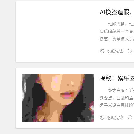
AI换脸造
谁能思到，谁人
背后暗藏着一个令
技艺，真是被人玩出
吃瓜先锋
揭秘！娱乐
你大白吗？近来
划要点，白鹿和孟
孟子义说白鹿挂脸了
吃瓜先锋