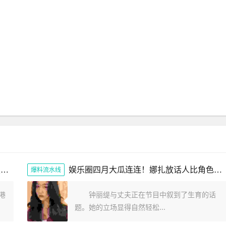
色字头上一把刀！曾志伟和乔妹的一张照片展现娱乐圈的阴暗面
娱乐圈四月大瓜连连！娜扎放话人比角色美全红婵遭网暴报警内幕
爆料流水线
港
钟丽缇与丈夫正在节目中叙到了生育的话
题。她的立场显得自然轻松...