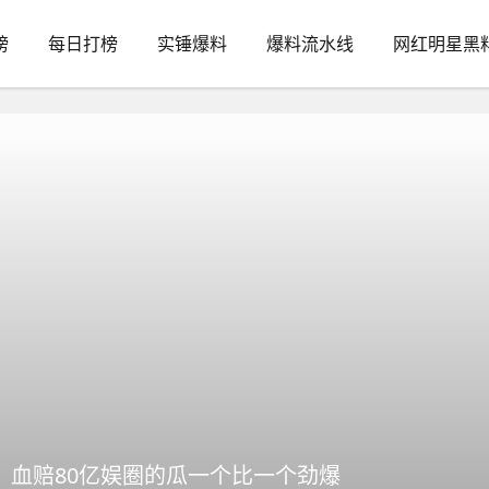
榜
每日打榜
实锤爆料
爆料流水线
网红明星黑
、血赔80亿娱圈的瓜一个比一个劲爆