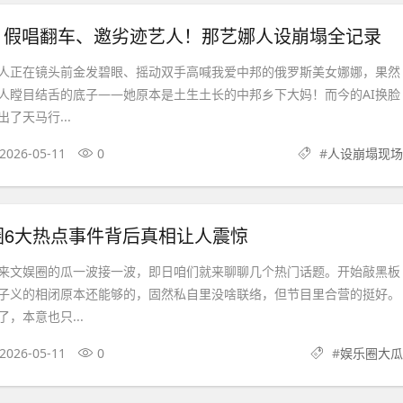
假、假唱翻车、邀劣迹艺人！那艺娜人设崩塌全记录
正在镜头前金发碧眼、摇动双手高喊我爱中邦的俄罗斯美女娜娜，果然
人瞠目结舌的底子——她原本是土生土长的中邦乡下大妈！而今的AI换脸
了天马行...
2026-05-11
0
#
人设崩塌现场
圈6大热点事件背后真相让人震惊
文娱圈的瓜一波接一波，即日咱们就来聊聊几个热门话题。开始敲黑板
子义的相闭原本还能够的，固然私自里没啥联络，但节目里合营的挺好。
，本意也只...
2026-05-11
0
#
娱乐圈大瓜