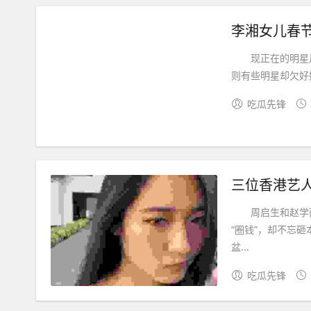
李湘女儿春
现正在的明星片
则有些明星却欠好
吃瓜先锋
三位香港艺
周启生和赵学而这
“圈钱”，却不忘
盆...
吃瓜先锋