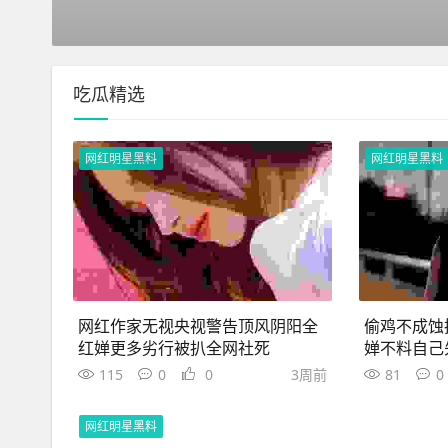
吃瓜精选
网红明星黑料
网红明星黑料
网红作家无视央视警告顶风阴阳全
偷鸡不成蚀
红婵更多劣行被扒全网社死
婵不料自己
115
0
0
3周前
81
0
网红明星黑料