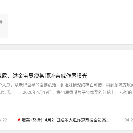
亏
泄露、洪金宝暴瘦某顶流亲戚作恶曝光
大瓜，从老牌巨星的强健危殆，到姐妹情深的存亡可惜，再到顶流支属
结舌。 2026年4月19日，第44届香港片子金像奖的红毯上，76岁的
4-22
爆哭+怒撕！4月21日娱乐大瓜炸穿热搜全员高能不掺水
04-