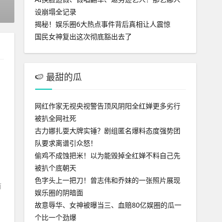
设崩塌全记录
揭秘！娱乐圈6大热点事件背后真相让人震惊
国民女神复出这次彻底豁出去了
🍉 最甜的瓜
网红作家无视央视警告顶风阴阳全红婵更多劣行
被扒全网社死
古力娜扎耍大牌实锤？剧组匿名爆料态度强势团
队要求离谱引众怒！
偷鸡不成蚀把米！以为能毁掉全红婵不料自己先
被扒个底朝天
色字头上一把刀！曾志伟和乔妹的一张照片展现
前
娱乐圈的阴暗面
故意辱华、女神被曝当三、血赔80亿娱圈的瓜一
个比一个劲爆