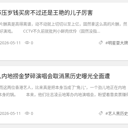
节压岁钱买房不过还是王艳的儿子厉害
酬真是高得离谱，动不动就上切切以至上亿，固然拿这么高的片酬，然
好演戏。 CCTV不久前就批判小鲜肉优伶（固然没指...
2026-05-11
0
#
明星耍大牌
人内地捞金梦碎演唱会取消黑历史曝光全面遭
两位香港艺人，比来真是把本身当成了“角儿”，一个劲儿地正在内地
砸本身的锅。 本来，他们壮志凌云地筹办内地演唱会，盼望着靠卖票赚
2026-05-11
0
#
艺人黑历史