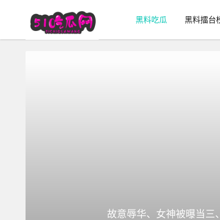
黑料吃瓜
黑料擂台
故意辱华、女神被曝当三