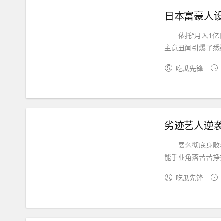
日本富豪人
依托“月入1亿日
主意丑闻引爆了悉数
吃瓜先锋
要么彻底身败名
能手业角落苦苦挣
吃瓜先锋