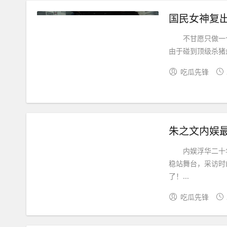
国民女神复
不甘愿只做一个
由于碰到顶级杀猪
吃瓜先锋
朱之文内娱
内娱浮华二十年
稳站舞台，采访时
了！...
吃瓜先锋