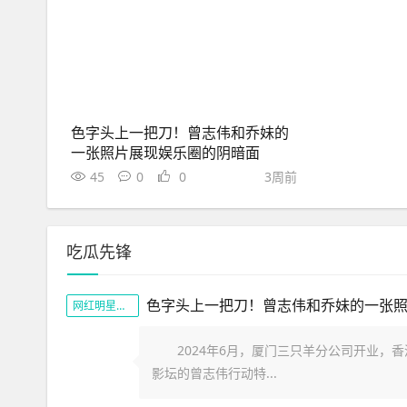
色字头上一把刀！曾志伟和乔妹的
一张照片展现娱乐圈的阴暗面
45
0
0
3周前
吃瓜先锋
网红明星黑料
2024年6月，厦门三只羊分公司开业，香
影坛的曾志伟行动特...