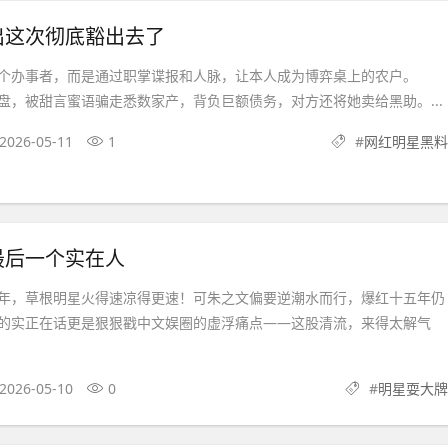
出这次彻底豁出去了
办事者，而是通过职掌谍报和人脉，让本人成为博弈桌上的农户。
盘，被甜言蜜语骗走悉数家产，背负巨额债务，对方还将她卖给黑助。...
2026-05-11
1
#
网红明星黑料
最后一个实在人
，草根明星火得速凉得更速！可朱之文偏要逆潮水而行，爆红十五年仍
的实正在话更是狠狠戳中文娱圈的虚浮痛点——这股清流，来得太解气
2026-05-10
0
#
明星耍大牌