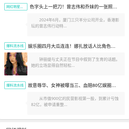
色字头上一把刀！曾志伟和乔妹的一张照片展现娱乐圈的阴暗面
网红明星黑料
2024年6月，厦门三只羊分公司开业，香港影
坛的曾志伟行动特...
娱乐圈四月大瓜连连！娜扎放话人比角色美全红婵遭网暴报警内幕
爆料流水线
钟丽缇与丈夫正在节目中叙到了生育的话题。
她的立场显得自然轻松...
故意辱华、女神被曝当三、血赔80亿娱圈的瓜一个比一个劲爆
爆料流水线
从市值900亿的民营影视第一股，到累计亏蚀
82亿，被申请重整...