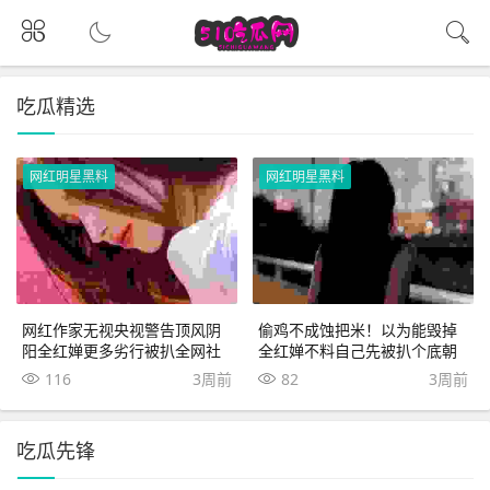
吃瓜精选
网红明星黑料
网红明星黑料
网红作家无视央视警告顶风阴
偷鸡不成蚀把米！以为能毁掉
阳全红婵更多劣行被扒全网社
全红婵不料自己先被扒个底朝
死
天
116
3周前
82
3周前
吃瓜先锋