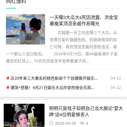
网红爆料
一天曝3大瓜大s死因泄露、洪金宝
暴瘦某顶流亲戚作恶曝光
文娱圈一天之内连爆三个大瓜，从
老牌巨星的强健危殆，到姐妹情深的存
亡可惜，再到顶流支属的恶性违法，每
一个都让人张口结舌。 2026年4月19日，第44届香港片子金
像奖的红毯上，76岁的洪金宝年老牵着妻子的...
近20年来三大著名的桃色新闻个个劲爆撕开娱乐圈最不堪的一面
04-22
爆哭+怒撕！4月21日娱乐大瓜炸穿热搜全员高能不掺水
04-22
明明只是戏子却把自己当大腕论“耍大
牌”这4位明星够丢人
2026-04-26
4