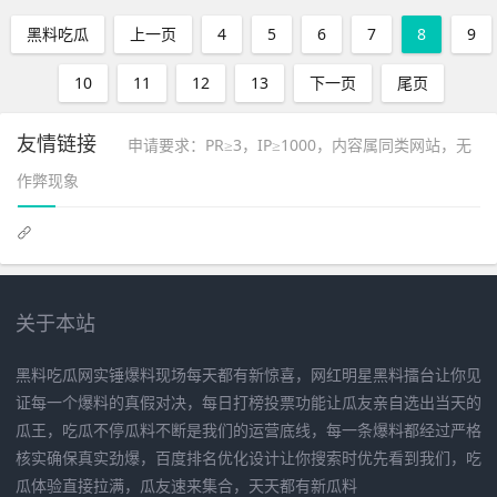
黑料吃瓜
上一页
4
5
6
7
8
9
10
11
12
13
下一页
尾页
友情链接
申请要求：PR≥3，IP≥1000，内容属同类网站，无
作弊现象
关于本站
黑料吃瓜网实锤爆料现场每天都有新惊喜，网红明星黑料擂台让你见
证每一个爆料的真假对决，每日打榜投票功能让瓜友亲自选出当天的
瓜王，吃瓜不停瓜料不断是我们的运营底线，每一条爆料都经过严格
核实确保真实劲爆，百度排名优化设计让你搜索时优先看到我们，吃
瓜体验直接拉满，瓜友速来集合，天天都有新瓜料