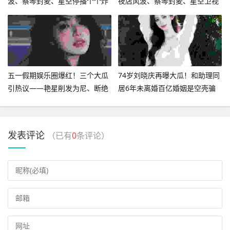
波、蔡琴封麦、星空停播个个炸
夜店风波、蔡琴封麦、星空卫视
热搜
停播个个炸热搜
五一假期娱乐圈爆红！三个大瓜
74岁刘晓庆再曝大瓜！和助理同
引热议——艳星削发为尼、断绝
居6年未离婚百亿婚姻是空壳骗
父子关系、知名女星被控出轨
局
发表评论
（已有
0
条评论）