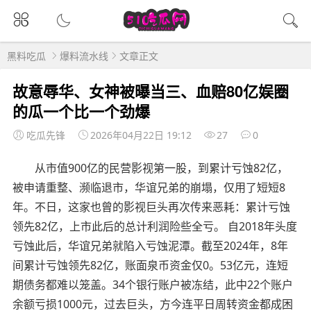
黑料吃瓜
爆料流水线
文章正文
故意辱华、女神被曝当三、血赔80亿娱圈
的瓜一个比一个劲爆
吃瓜先锋
2026年04月22日 19:12
27
0
从市值900亿的民营影视第一股，到累计亏蚀82亿，
被申请重整、濒临退市，华谊兄弟的崩塌，仅用了短短8
年。不日，这家也曾的影视巨头再次传来恶耗：累计亏蚀
领先82亿，上市此后的总计利润险些全亏。 自2018年头度
亏蚀此后，华谊兄弟就陷入亏蚀泥潭。截至2024年，8年
间累计亏蚀领先82亿，账面泉币资金仅0。53亿元，连短
期债务都难以笼盖。34个银行账户被冻结，此中22个账户
余额亏损1000元，过去巨头，方今连平日周转资金都成困