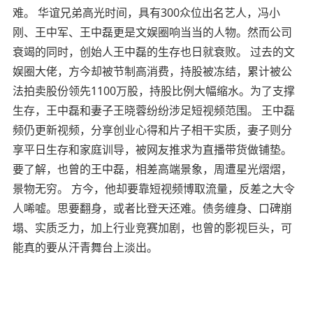
难。 华谊兄弟高光时间，具有300众位出名艺人，冯小
刚、王中军、王中磊更是文娱圈响当当的人物。然而公司
衰竭的同时，创始人王中磊的生存也日就衰败。 过去的文
娱圈大佬，方今却被节制高消费，持股被冻结，累计被公
法拍卖股份领先1100万股，持股比例大幅缩水。为了支撑
生存，王中磊和妻子王晓蓉纷纷涉足短视频范围。 王中磊
频仍更新视频，分享创业心得和片子相干实质，妻子则分
享平日生存和家庭训导，被网友推求为直播带货做铺垫。
要了解，也曾的王中磊，相差高端景象，周遭星光熠熠，
景物无穷。 方今，他却要靠短视频博取流量，反差之大令
人唏嘘。思要翻身，或者比登天还难。债务缠身、口碑崩
塌、实质乏力，加上行业竞赛加剧，也曾的影视巨头，可
能真的要从汗青舞台上淡出。