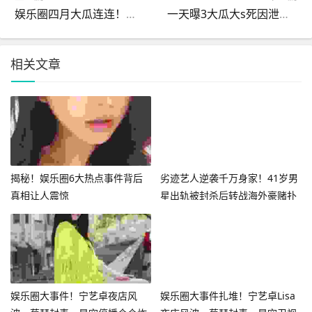
娱乐圈四月大瓜连连！娜扎放话人比角色美全红婵遭网暴报警内幕
一天曝3大瓜大s死因泄露、洪金宝暴瘦某顶流亲戚作恶曝光
相关文章
揭秘！娱乐圈6大热点事件背后
劣迹艺人逆袭千万身家！41岁男
真相让人震惊
星出轨被封杀后转战海外豪赌扑
克
娱乐圈大事件！宁艺卓夜店风
娱乐圈大事件扎堆！宁艺卓Lisa