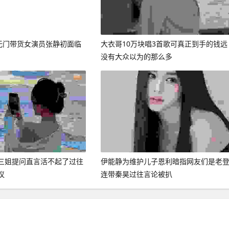
后无门带货女演员张静初面临
大衣哥10万块唱3首歌可真正到手的钱远
没有大众以为的那么多
三姐提问直言活不起了过往
伊能静为维护儿子恩利暗指网友们是老
议
连带秦昊过往言论被扒