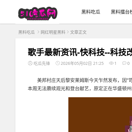
黑料吃瓜
黑料擂台
黑料吃瓜
网红明星黑料
文章正文
歌手最新资讯-快科技--科技
吃瓜先锋
2026年05月02日 21:25
1
0
美邦村庄天后黎安莱姆斯今天乍然发布，因“苛
本周无法赓续观光和登台献艺，原定正在华盛顿州