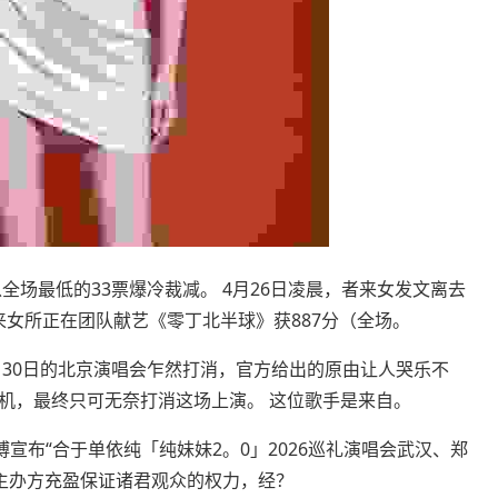
场最低的33票爆冷裁减。 4月26日凌晨，者来女发文离去
者来女所正在团队献艺《零丁北半球》获887分（全场。
30日的北京演唱会乍然打消，官方给出的原由让人哭乐不
机，最终只可无奈打消这场上演。 这位歌手是来自。
布“合于单依纯「纯妹妹2。0」2026巡礼演唱会武汉、郑
及主办方充盈保证诸君观众的权力，经？