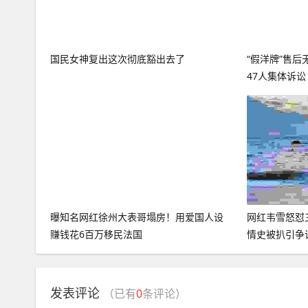
国民女神复出这次彻底豁出去了
“假洋牌”售
47人集体诉讼
曝知名网红徐州大表哥塌房！用爱国人设
网红韦雪怒怼
赚钱花6百万移民法国
情史被扒引争
发表评论
（已有
0
条评论）