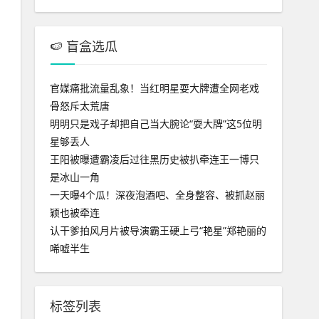
🍉 盲盒选瓜
官媒痛批流量乱象！当红明星耍大牌遭全网老戏
骨怒斥太荒唐
明明只是戏子却把自己当大腕论“耍大牌”这5位明
星够丢人
王阳被曝遭霸凌后过往黑历史被扒牵连王一博只
是冰山一角
一天曝4个瓜！深夜泡酒吧、全身整容、被抓赵丽
颖也被牵连
认干爹拍风月片被导演霸王硬上弓“艳星”郑艳丽的
唏嘘半生
标签列表