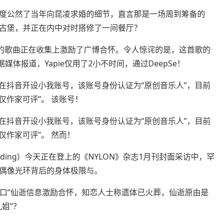
公然了当年向昆凌求婚的细节，直言那是一场周到筹备的
座古堡，并正在内中对时搭修了一间餐厅？
的歌曲正在收集上激励了广博合怀。令人惊诧的是，这首歌的
媒体报道，Yapie仅用了2小不时间，通过DeepSe！
在抖音开设小我账号，该账号身份认证为“原创音乐人”，目前
仅作家可评”。 该账号！
在抖音开设小我账号，该账号身份认证为“原创音乐人”，目前
仅作家可评”。 然而！
lding）今天正在登上的《NYLON》杂志1月刊封面采访中，罕
偶像光环背后的身体极限与。
口”仙逝信息激励合怀，知恋人士称遗体已火葬，仙逝原由是
姐”？